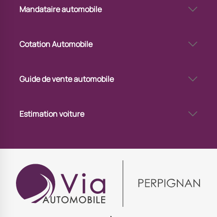
Vendre sa voiture en dépôt-vente à Perpignan
Mandataire automobile
Via Automobile Perpignan - mandataire auto
Cotation Automobile
Cote voiture gratuite à Perpignan
Cote de voiture d’occasion à Perpignan
Guide de vente automobile
Vendre sa voiture via un professionnel à Perpignan
Estimation voiture
Combien vaut ma voiture à Perpignan
Estimation de votre voiture à Perpignan
Estimation de voiture en ligne à Perpignan
Estimation de voiture à Perpignan
Estimer mon véhicule à Perpignan
Évaluer le prix de sa voiture à Perpignan