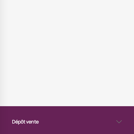
Dépôt vente
Garage dépôt-vente à Perpignan